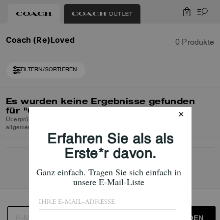
0
Coach (Re)Loved
0 Produkte
FILTERN/SORTIEREN
Es wurden keine Ergebnisse gefunden
für
"Coach (Re)Loved"
Überprüfen Sie die Rechtschreibung oder verwenden Sie einen
allgemeineren Suchbegriff und versuchen Sie es erneut.
ANMELDEN