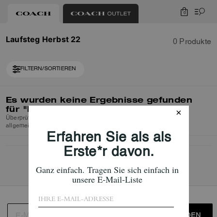
0
Laufsteg Herbst 22
0 Produkte
FILTERN/SORTIEREN
Es wurden keine Ergebnisse gefunden
für
"Laufsteg Herbst 22"
Überprüfen Sie die Rechtschreibung oder verwenden Sie einen
allgemeineren Suchbegriff und versuchen Sie es erneut.
ANMELDEN