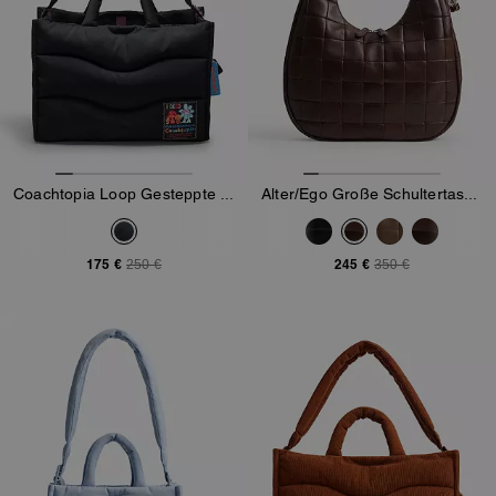
Coachtopia Loop Gesteppte Wavy Tote
Alter/Ego Große Schultertasche In Halbmondform Aus Upcrafted-Leder Im Schachbrettmuster
175 €
245 €
250 €
350 €