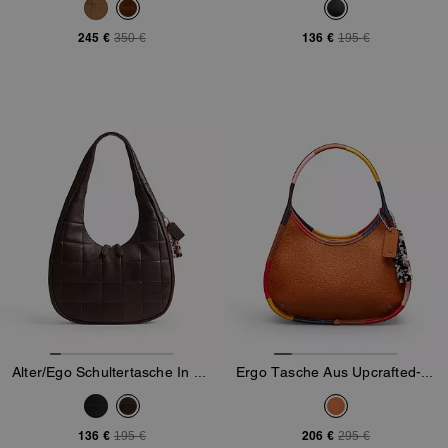
245 €
136 €
350 €
195 €
Alter/Ego Schultertasche In Halbmondform Aus Upcrafted Leather Im Schachbrettmuster
Ergo Tasche Aus Upcrafted-Leder Mit Farbenfroher Einfassung
136 €
206 €
195 €
295 €