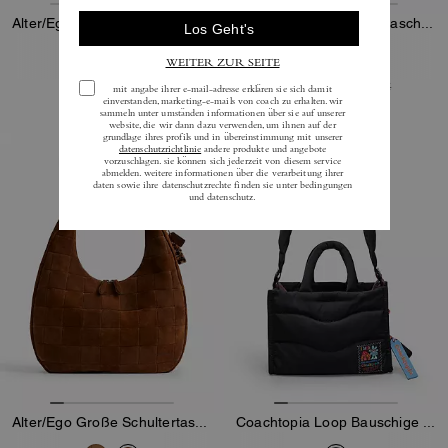
Alter/Ego Schultertasche In Halbmondform Aus Upcrafted Leather Im Schachbrettmuster
Alter/Ego Große Tote-Tasche Aus Upcrafted-Leder
136 €
262 €
-
375 €
195 €
375 €
Almost Gone
Alter/Ego Große Schultertasche In Halbmondform Aus Upcrafted-Wildleder Im Schachbrettmuster
Coachtopia Loop Bauschige Mini-Tote