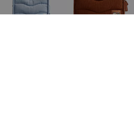
Coachtopia Loop Mini-Tote aus recyceltem Polyester
Coachtopia Loop Tote Mit Wellenförmiger Steppung Aus Cordstoff
136 €
206 €
195 €
295 €