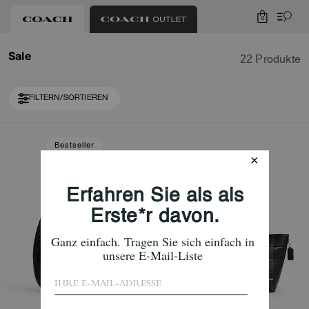
0
Sale
22 Produkte
FILTERN/SORTIEREN
Loaded 2 more products, showing 22 items.
Bestseller