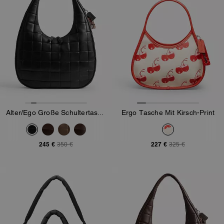
Alter/Ego Große Schultertasche In Halbmondform Aus Upcrafted-Leder Im Schachbrettmuster
Ergo Tasche Mit Kirsch-Print
245 €
227 €
350 €
325 €