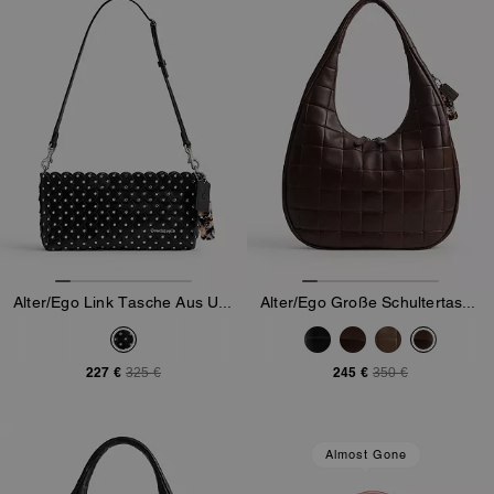
Alter/Ego Link Tasche Aus Upcrafted-Leder
Alter/Ego Große Schultertasche In Halbmondform Aus Upcrafted-Leder Im Schachbrettmuster
227 €
245 €
325 €
350 €
Almost Gone