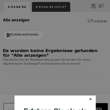
0
Alle anzeigen
0 Produkte
FILTERN/SORTIEREN
Es wurden keine Ergebnisse gefunden
für
"Alle anzeigen"
Überprüfen Sie die Rechtschreibung oder verwenden Sie einen
allgemeineren Suchbegriff und versuchen Sie es erneut.
ANMELDEN