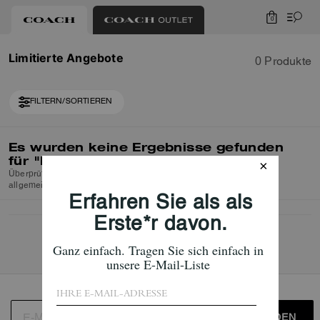
0
Limitierte Angebote
0 Produkte
FILTERN/SORTIEREN
Es wurden keine Ergebnisse gefunden
für
"Limitierte Angebote"
Überprüfen Sie die Rechtschreibung oder verwenden Sie einen
allgemeineren Suchbegriff und versuchen Sie es erneut.
ANMELDEN