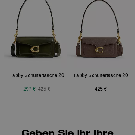
Tabby Schultertasche 20
Tabby Schultertasche 20
297 €
Price reduced from
425 €
to
425 €
Geben Sie ihr Ihre