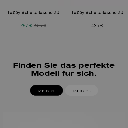
Tabby Schultertasche 20
Tabby Schultertasche 20
297 €
Price reduced from
425 €
to
425 €
Finden Sie das perfekte
Modell für sich.
TABBY 20
TABBY 26