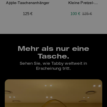
Apple-Taschenanhänger
Kleine Pretzel-
Taschenanhänger
125 €
100 €
Price reduced
125 €
to
Mehr als nur eine
Tasche.
Sehen Sie, wie Tabby weltweit in
Erscheinung tritt.