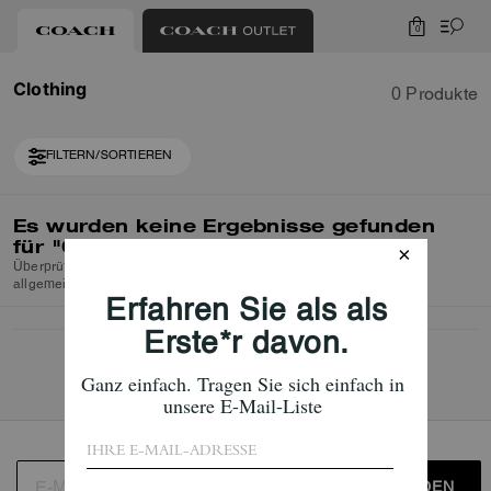
0
Clothing
0 Produkte
FILTERN/SORTIEREN
Es wurden keine Ergebnisse gefunden
für
"Clothing"
Überprüfen Sie die Rechtschreibung oder verwenden Sie einen
allgemeineren Suchbegriff und versuchen Sie es erneut.
ANMELDEN