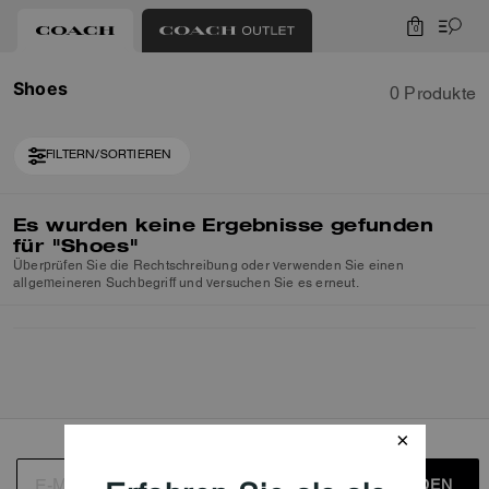
0
Shoes
0 Produkte
FILTERN/SORTIEREN
Es wurden keine Ergebnisse gefunden
für
"Shoes"
Überprüfen Sie die Rechtschreibung oder verwenden Sie einen
allgemeineren Suchbegriff und versuchen Sie es erneut.
ANMELDEN