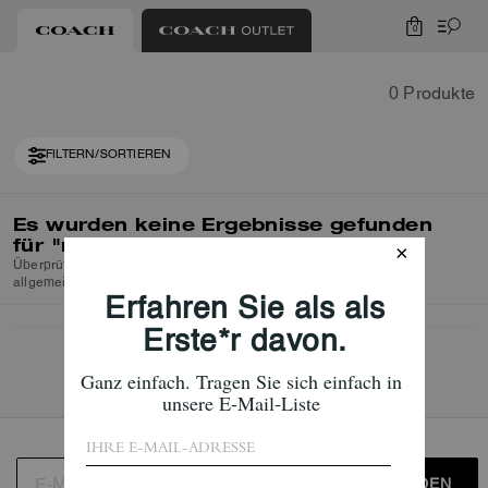
0
0 Produkte
FILTERN/SORTIEREN
Es wurden keine Ergebnisse gefunden
für
"null"
Überprüfen Sie die Rechtschreibung oder verwenden Sie einen
allgemeineren Suchbegriff und versuchen Sie es erneut.
ANMELDEN