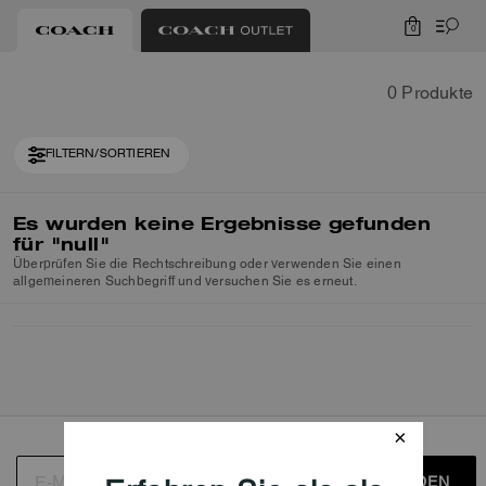
0
0 Produkte
FILTERN/SORTIEREN
Es wurden keine Ergebnisse gefunden
für
"null"
Überprüfen Sie die Rechtschreibung oder verwenden Sie einen
allgemeineren Suchbegriff und versuchen Sie es erneut.
ANMELDEN