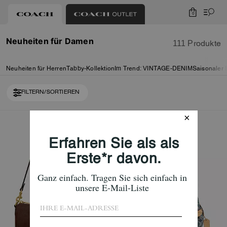
0
Neuheiten für Damen
111 Produkte
Neuheiten für Herren
Tabby-Kollektion
Im Trend: VINTAGE-DENIM
Saisonaler 
FILTERN/SORTIEREN
Loaded 10 more products, showing 30 items.