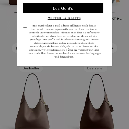
Barrel Bag
Belted Ergo Schultertasche 26 Aus Signature Regenerative Cotton Denim
225 €
350 €
In Den Warenkorb
In Den Warenkorb
Bestseller
Bestseller