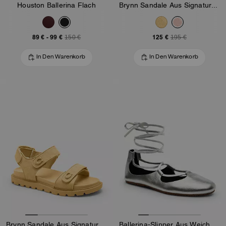
Houston Ballerina Flach
Brynn Sandale Aus Signature-Canvas
89 €
-
99 €
125 €
150 €
195 €
In Den Warenkorb
In Den Warenkorb
Brynn Sandale Aus Signature-Canvas
Ballerina-Slipper Aus Weichem Leder Mit Schnürung