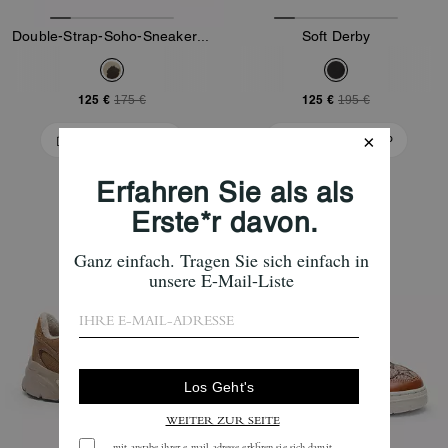
Double-Strap-Soho-Sneaker Mit Clouds
Soft Derby
125 €
125 €
175 €
195 €
In Den Warenkorb
In Den Warenkorb