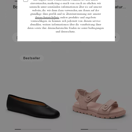
Bolt Runner Sneaker
Soho Sneaker Aus Signature-Jacquard Mit Kristallen
125 €
99 €
195 €
165 €
In Den Warenkorb
In Den Warenkorb
Bestseller