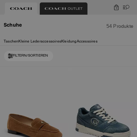
0
Schuhe
54 Produkte
Taschen
Kleine Lederaccessoires
Kleidung
Accessoires
FILTERN/SORTIEREN
Loaded 10 more products, showing 30 items.