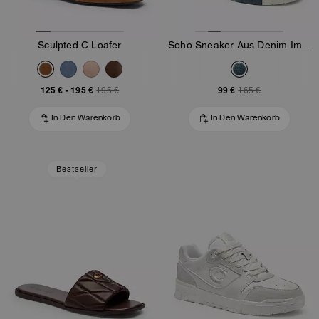
Sculpted C Loafer
Soho Sneaker Aus Denim Im Used-Look
125 €
-
195 €
99 €
195 €
165 €
In Den Warenkorb
In Den Warenkorb
Bestseller