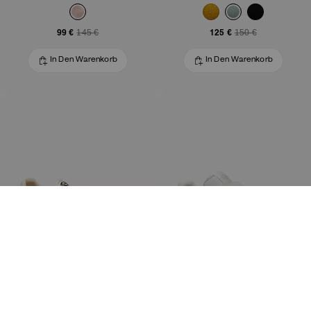
99 €
125 €
145 €
150 €
In Den Warenkorb
In Den Warenkorb
Retro-Runner
Double-Strap-Soho-Sneaker