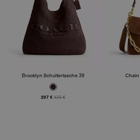
Brooklyn Schultertasche 39
Chain
In Den Warenkorb
297 €
425 €