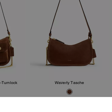
-Turnlock
Waverly Tasche
orb
In Den Warenkorb
206 €
295 €