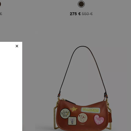
 €
275 €
550 €