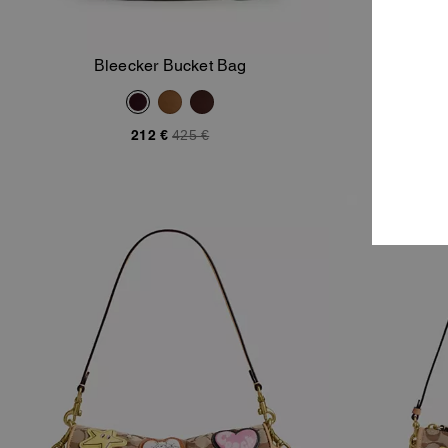
Bleecker Bucket Bag
Bl
In Den Warenkorb
212 €
425 €