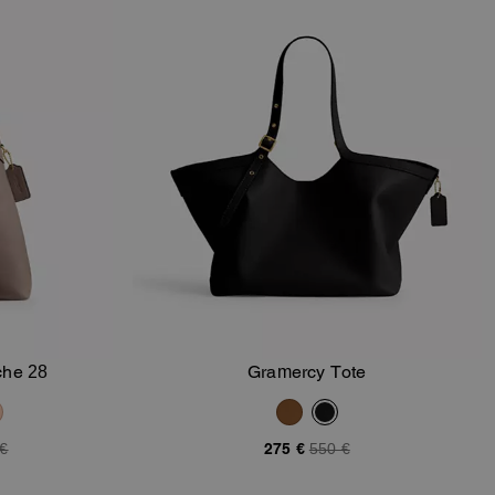
che 28
Gramercy Tote
orb
In Den Warenkorb
 €
275 €
550 €