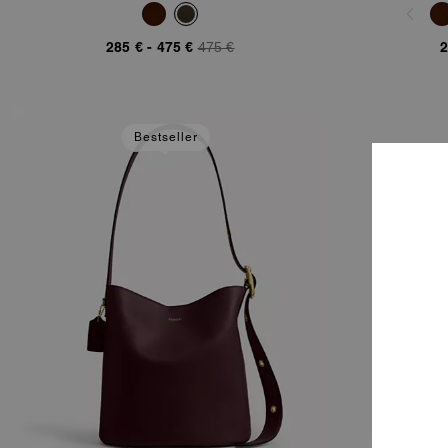
285 €
-
475 €
475 €
2
Bestseller