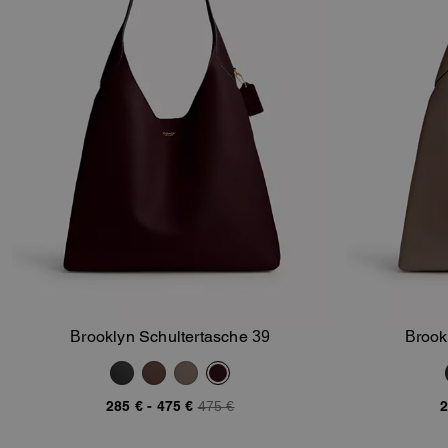
Brooklyn Schultertasche 39
Brook
In Den Warenkorb
285 €
-
475 €
475 €
2