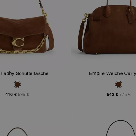
 Tabby Schultertasche
Empire Weiche Carry
In Den Warenkorb
In Den Warenk
416 €
595 €
542 €
775 €