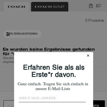
0
0 Produkte
FILTERN/SORTIEREN
Es wurden keine Ergebnisse gefunden
für
"null"
Überprüfen Sie die Rechtschreibung oder verwenden Sie einen
allgemeineren Suchbegriff und versuchen Sie es erneut.
ANMELDEN