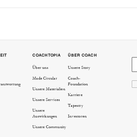
EIT
COACHTOPIA
ÜBER COACH
Über uns
Unsere Story
Made Circular
Coach-
rantwortung
Foundation
Unsere Materialien
Karriere
Unsere Services
Tapestry
Unsere
Auswirkungen
Investoren
Unsere Community