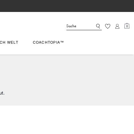
0
CH WELT
COACHTOPIA™
t.