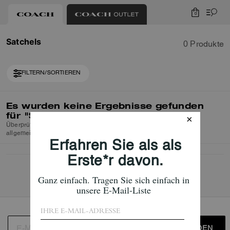
0
Satchels
0 Produkte
FILTERN/SORTIEREN
Es wurden keine Ergebnisse gefunden
für
"Satchels"
Überprüfen Sie die Rechtschreibung oder verwenden Sie einen
allgemeineren Suchbegriff und versuchen Sie es erneut.
ANMELDEN