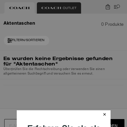
0
Aktentaschen
0 Produkte
FILTERN/SORTIEREN
Es wurden keine Ergebnisse gefunden
für
"Aktentaschen"
Überprüfen Sie die Rechtschreibung oder verwenden Sie einen
allgemeineren Suchbegriff und versuchen Sie es erneut.
ANMELDEN