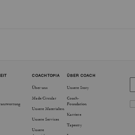
EIT
COACHTOPIA
ÜBER COACH
Über uns
Unsere Story
Made Circular
Coach-
rantwortung
Foundation
Unsere Materialien
Karriere
Unsere Services
Tapestry
Unsere