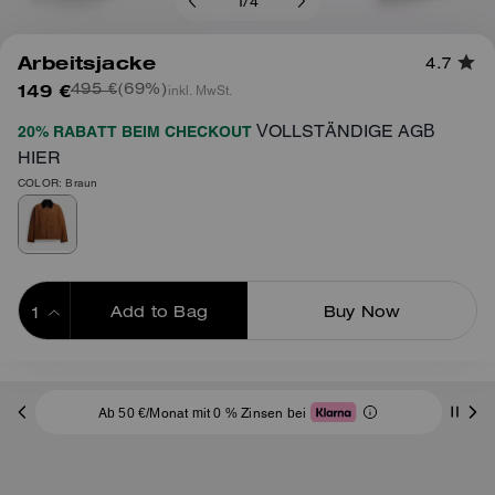
1
/
4
Arbeitsjacke
4.7
149 €
(69%)
inkl. MwSt.
495 €
VOLLSTÄNDIGE AGB
20% RABATT BEIM CHECKOUT
HIER
COLOR: Braun
Add to Bag
Buy Now
ADDING TO BAG
Ab 50 €/Monat mit 0 % Zinsen bei