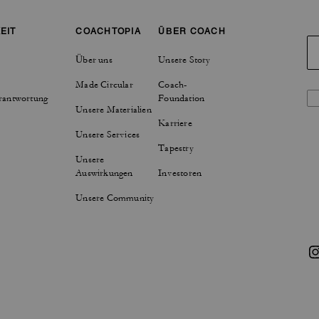
EIT
COACHTOPIA
ÜBER COACH
Über uns
Unsere Story
Made Circular
Coach-
rantwortung
Foundation
Unsere Materialien
Karriere
Unsere Services
Tapestry
Unsere
Auswirkungen
Investoren
Unsere Community