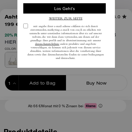
1
/
6
Ashton Tasche
5.0
199 €
(36%)
inkl. MwSt.
375 €
VOLLSTÄNDIGE AGB
20% RABATT BEIM CHECKOUT
HIER
COLOR: Silber/Kreide
Add to Bag
Buy Now
ADDING TO BAG
Ab 66 €/Monat mit 0 % Zinsen bei
Produktdetails