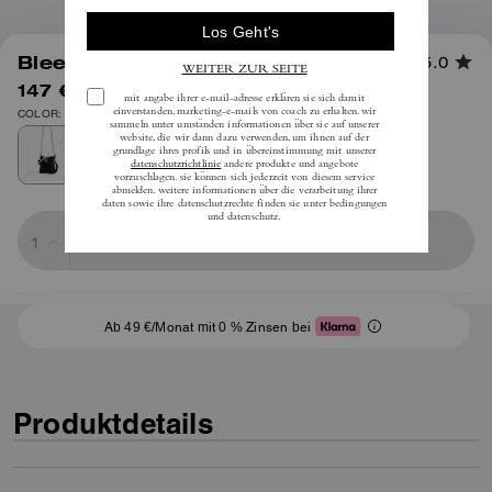
1
/
13
Bleecker Bucket Bag 21
5.0
147 €
inkl. MwSt.
295 €
COLOR: Messing/Schwarz
Sold Out
Ab 49 €/Monat mit 0 % Zinsen bei
Produktdetails