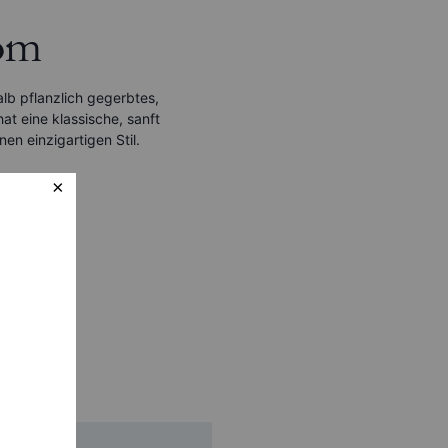
om
alb pflanzlich gegerbtes,
at eine klassische, sanft
nen einzigartigen Stil.