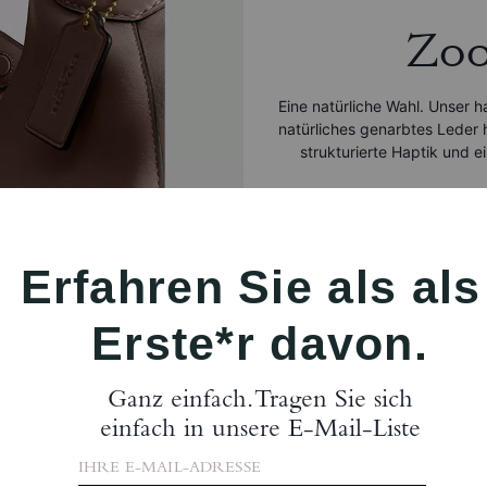
Zo
Eine natürliche Wahl. Unser h
natürliches genarbtes Leder h
strukturierte Haptik und ei