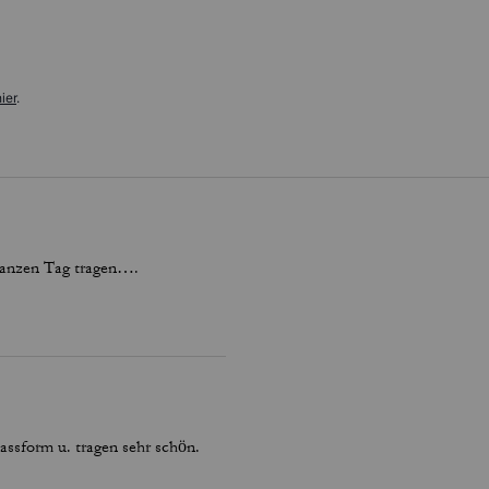
ier
.
ganzen Tag tragen….
ssform u. tragen sehr schön.