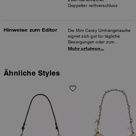
Doppelter reißverschluss
Hinweise zum Editor
Die Mini Carey Umhängetasche
eignet sich gut für tägliche
Besorgungen oder zum
Ausgehen am Abend. Diese
Mehr erfahren…
Tasche aus glattem Leder
verfügt über zwei
Kreditkartenfächer, ein
Druckknopffach innen und ein
Ähnliche Styles
Außenfach mit
Magnetverschluss für die
praktische Aufbewahrung Ihrer
Dinge. Tragen Sie sie mit den
abnehmbaren Riemen über der
Schulter oder als
Umhängetasche .