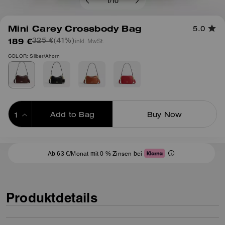
1
/
10
Mini Carey Crossbody Bag
5.0
189 €
(41%)
inkl. MwSt.
325 €
COLOR: Silber/Ahorn
Add to Bag
Buy Now
ADDING TO BAG
Ab 63 €/Monat mit 0 % Zinsen bei
Produktdetails