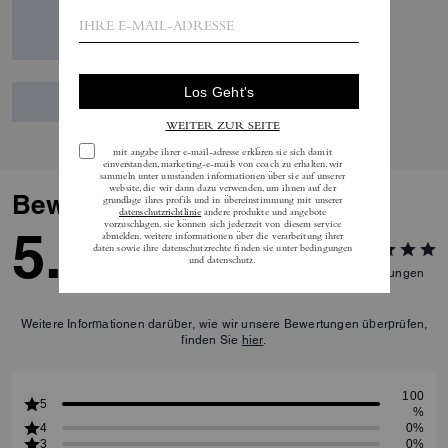
Bewertungen
5.0
3
Bewertungen
Weitere Informationen darüber, wie wir unsere Bewertungen überprüfen,
finden Sie
hier
.
100
5
%
4
0%
3
0%