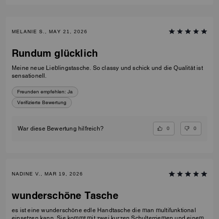
MELANIE S., MAY 21, 2026
Rundum glücklich
Meine neue Lieblingstasche. So classy und schick und die Qualität ist
sensationell.
Freunden empfehlen:
Ja
Verifizierte Bewertung
0
0
War diese Bewertung hilfreich?
NADINE V., MAR 19, 2026
wunderschöne Tasche
es ist eine wunderschöne edle Handtasche die man multifunktional
einsetzen kann. Sie kommt mit zwei kurzen Schulterriemen und einem