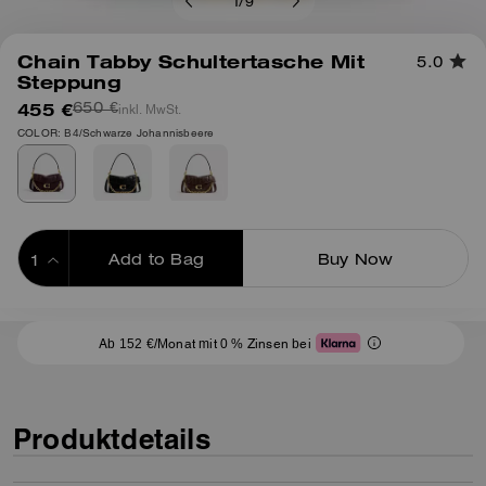
1
/
9
Chain Tabby Schultertasche Mit
5.0
Steppung
455 €
inkl. MwSt.
650 €
COLOR: B4/Schwarze Johannisbeere
Add to Bag
Buy Now
ADDING TO BAG
Ab 152 €/Monat mit 0 % Zinsen bei
Produktdetails