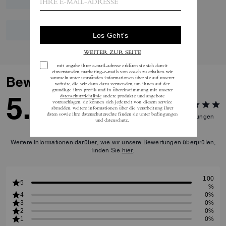
Bewertungen
5.0
4
Bewertungen
Weitere Informationen darüber, wie wir unsere Bewertungen überprüfen,
finden Sie
hier
.
100
5
%
4
0%
3
0%
2
0%
1
0%