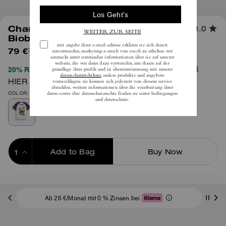
1
/
4
Charms Raglan-T-Shirt Aus
1.0
Biobaumwolle
79 €
(56%)
inkl. MwSt.
180 €
VOLLSTÄNDIGE AGB
20% RABATT BEIM CHECKOUT
HIER
COLOR: Vintage Elfenbein Multi
Add to Bag
Buy Now
ADDING TO BAG
Ab 26 €/Monat mit 0 % Zinsen bei