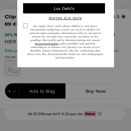
1
/
6
Clip Low-Top Sneaker
4.5
89 €
(60%)
inkl. MwSt.
225 €
VOLLSTÄNDIGE AGB
20% RABATT BEIM CHECKOUT
HIER
Bitte prüfen Sie vor Ihrer Bestellung unseren Größenleitfaden
COLOR: Optisches Weiß/Kreide
Add to Bag
Buy Now
ADDING TO BAG
Ab 30 €/Monat mit 0 % Zinsen bei