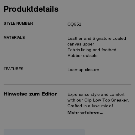
Produktdetails
STYLE NUMBER
CQ651
MATERIALS
Leather and Signature coated
canvas upper
Fabric lining and footbed
Rubber outsole
FEATURES
Lace-up closure
Hinweise zum Editor
Experience style and comfort
with our Clip Low Top Sneaker.
Crafted in a luxe mix of
Signature coated canvas and
Mehr erfahren…
leather, these sneakers were
made with effortless style and
functionality in mind, a
testament to our commitment to