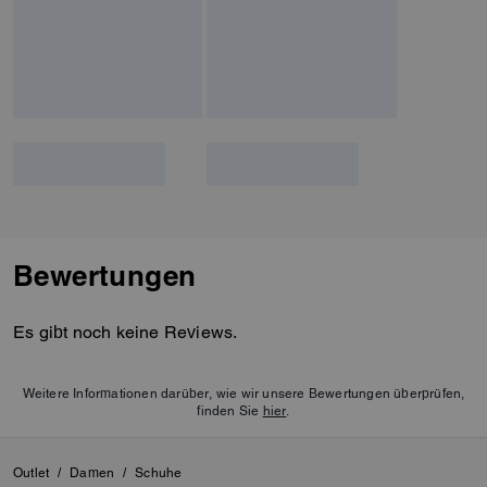
refined look. They make an
excellent choice for anyone
seeking a combination of
fashion and practicality.
Bewertungen
Es gibt noch keine Reviews.
Weitere Informationen darüber, wie wir unsere Bewertungen überprüfen,
finden Sie
hier
.
Outlet
/
Damen
/
Schuhe