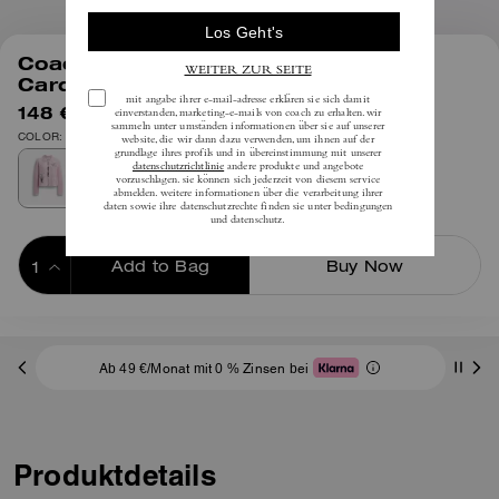
1
/
5
Coach | Brain Dead Kachi Maus
Cardigan Aus Biobaumwolle
148 €
inkl. MwSt.
295 €
COLOR: Rosa
Add to Bag
Buy Now
ADDING TO BAG
Ab 49 €/Monat mit 0 % Zinsen bei
Produktdetails