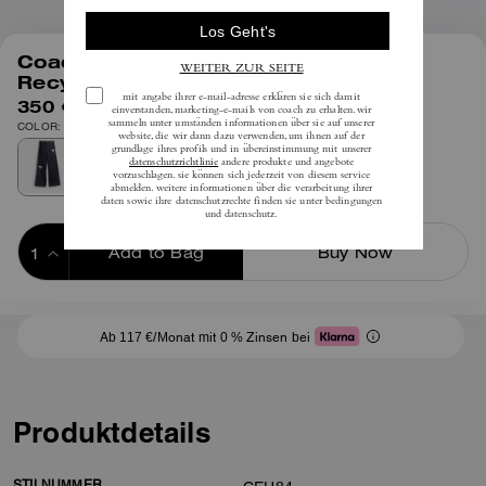
1
/
4
Coach | Brain Dead Retro Jeans Aus
Recycelter Baumwolle
350 €
inkl. MwSt.
COLOR: Dunkelblau
Add to Bag
Buy Now
ADDING TO BAG
Ab 117 €/Monat mit 0 % Zinsen bei
Produktdetails
STILNUMMER