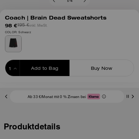
1
/
4
Coach | Brain Dead Sweatshorts
98 €
inkl. MwSt.
195 €
COLOR: Schwarz
Add to Bag
Buy Now
ADDING TO BAG
Ab 33 €/Monat mit 0 % Zinsen bei
Produktdetails