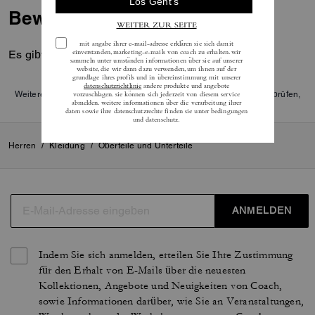
Bewertungen
Es gibt noch keine Reviews.
Weitere Informationen darüber, wie wir unsere Bewertungen überprüfen,
finden Sie
hier
.
Herren
/
Kleidung
/
Oberteile und Unterteile
ANMELDEN
Indem Sie sich anmelden, erteilen Sie Ihre Zustimmung
für den Erhalt von E-Mails über die neuesten
Kollektionen, Angebote und Neuigkeiten von Coach,
sowie Informationen darüber, wie Sie an Veranstaltungen,