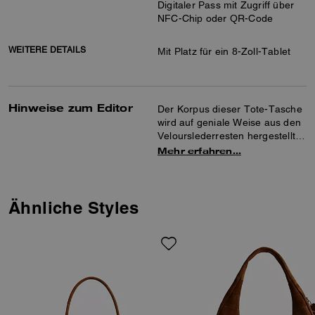
Digitaler Pass mit Zugriff über
NFC-Chip oder QR-Code
WEITERE DETAILS
Mit Platz für ein 8-Zoll-Tablet
Hinweise zum Editor
Der Korpus dieser Tote-Tasche
wird auf geniale Weise aus den
Velourslederresten hergestellt,
die nach dem Zuschnitt eines
Mehr erfahren…
Lederstücks für eine Coach
Tasche übrig bleiben. Das
weiche und strukturierte Modell
bietet Platz für ein kleines
Ähnliche Styles
Tablet, wird mit einem
Reißverschluss geschlossen
und verfügt über einen
abnehmbaren Umhängeriemen,
für den Fall, dass Sie sie mal
anders tragen möchten. Jede
Tasche hat ein einzigartiges
Aussehen, keine gleicht der