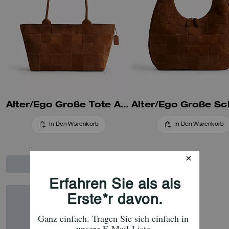
anderen, und wird mit der Zeit
immer mehr einzigartigen
Charme entwickeln.
Alter/Ego Große Tote Aus Upcrafted-Veloursleder
In Den Warenkorb
In Den Warenkorb