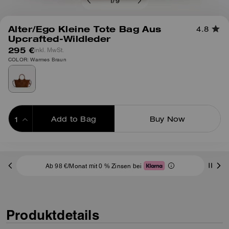
1
/
9
Alter/Ego Kleine Tote Bag Aus
4.8
Upcrafted-Wildleder
295 €
inkl. MwSt.
COLOR: Warmes Braun
Add to Bag
Buy Now
ADDING TO BAG
Ab 98 €/Monat mit 0 % Zinsen bei
Produktdetails