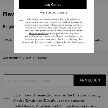
Bewertungen
Es gibt noch keine Reviews.
Weitere Informationen darüber, wie wir unsere Bewertungen überprüfen,
finden Sie
hier
.
Coachtopia™
/
Alle
/
Taschen
ANMELDEN
Indem Sie sich anmelden, erteilen Sie Ihre Zustimmung
für den Erhalt von E-Mails über die neuesten
Kollektionen, Angebote und Neuigkeiten von Coach,