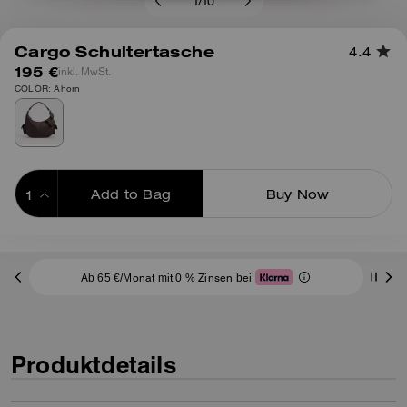
1
/
10
Cargo Schultertasche
4.4
195 €
inkl. MwSt.
COLOR: Ahorn
Add to Bag
Buy Now
ADDING TO BAG
Ab 65 €/Monat mit 0 % Zinsen bei
Produktdetails