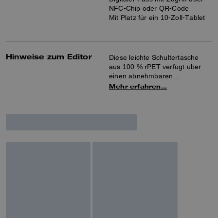
NFC-Chip oder QR-Code
Mit Platz für ein 10-Zoll-Tablet
Hinweise zum Editor
Diese leichte Schultertasche
aus 100 % rPET verfügt über
einen abnehmbaren
Lederherzanhänger, einen
Mehr erfahren…
weiteren Anhänger und
Metalldetails. Ihr geräumiges
Innere bietet Platz für Ihre
Alltags-Essentials – sogar für
ein Tablet – und wird mit einem
Reißverschluss oben
geschlossen. Die beiden
Seitentaschen bewahren
Ohrhörer und andere kleine
persönliche Gegenstände sicher
auf. Entfernen Sie die Anhänger
und Metalldetails, um die
Tasche bei Bedarf in der
Maschine zu waschen.