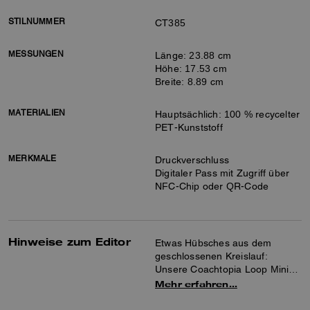
STILNUMMER
CT385
MESSUNGEN
Länge: 23.88 cm
Höhe: 17.53 cm
Breite: 8.89 cm
MATERIALIEN
Hauptsächlich: 100 % recycelter
PET-Kunststoff
MERKMALE
Druckverschluss
Digitaler Pass mit Zugriff über
NFC-Chip oder QR-Code
Hinweise zum Editor
Etwas Hübsches aus dem
geschlossenen Kreislauf:
Unsere Coachtopia Loop Mini-
Tote ist eine kompakte Version
Mehr erfahren…
ihrer bauschigen größeren
Schwester, mit einem