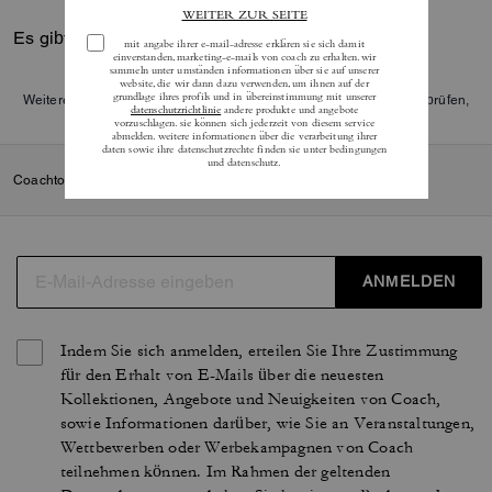
Es gibt noch keine Reviews.
Weitere Informationen darüber, wie wir unsere Bewertungen überprüfen,
finden Sie
hier
.
Coachtopia™
/
Alle
/
Taschen
ANMELDEN
Indem Sie sich anmelden, erteilen Sie Ihre Zustimmung
für den Erhalt von E-Mails über die neuesten
Kollektionen, Angebote und Neuigkeiten von Coach,
sowie Informationen darüber, wie Sie an Veranstaltungen,
Wettbewerben oder Werbekampagnen von Coach
teilnehmen können. Im Rahmen der geltenden