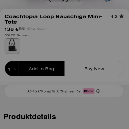
1
/
10
Coachtopia Loop Bauschige Mini-
4.2
Tote
136 €
inkl. MwSt.
195 €
COLOR: Schwarz
Add to Bag
Buy Now
ADDING TO BAG
Ab 45 €/Monat mit 0 % Zinsen bei
Produktdetails