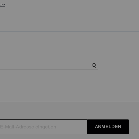
ier
.
ANMELDEN