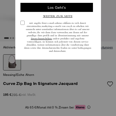
Aktivierte Produkte suchen
5.0
Bewertungen
Messing/Eiche Ahorn
Curve Zip Bag In Signature Jacquard
295 €
inkl. MwSt.
195 €
Ab 65 €/Monat mit 0 % Zinsen bei