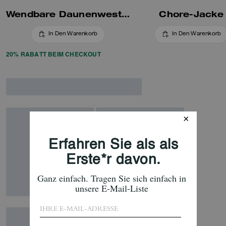
Wendbare Daunenweste In Blockfarben
Chore-Jacke
In Den Warenkorb
In Den Warenkorb
20% RABATT BEIM CHECKOUT