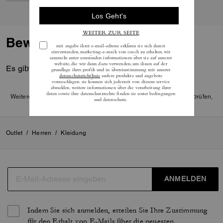
Bewertungen
Es gibt noch keine Reviews.
Weitere Informationen darüber, wie wir unsere Bewertungen überprüfen,
finden Sie
hier
.
Outlet
/
Herren
/
Kleidung
ANMELDEN
Indem Sie sich anmelden, erteilen Sie Ihre Zustimmung
für den Erhalt von E-Mails über die neuesten