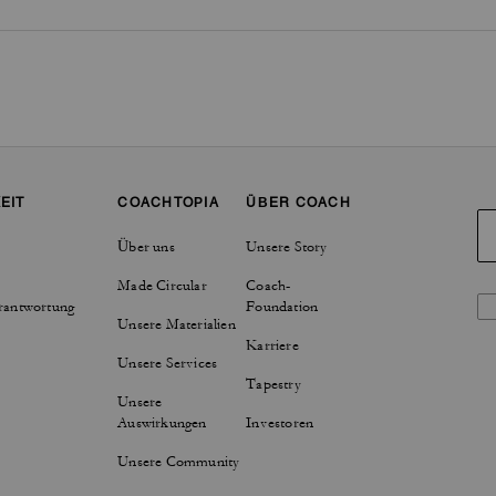
EIT
COACHTOPIA
ÜBER COACH
Über uns
Unsere Story
Made Circular
Coach-
rantwortung
Foundation
Unsere Materialien
Karriere
Unsere Services
Tapestry
Unsere
Auswirkungen
Investoren
Unsere Community