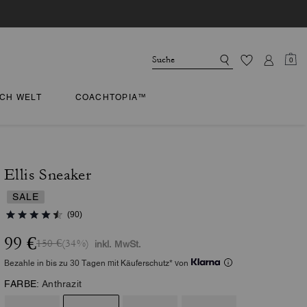
0
CH WELT
COACHTOPIA™
Ellis Sneaker
SALE
(90)
99 €
150 €
(34%)
inkl. MwSt.
Bezahle in bis zu 30 Tagen mit Käuferschutz* von
FARBE:
Anthrazit