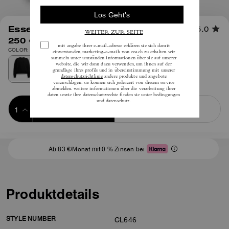
1
/
6
Essentielles Rundhalsshirt
5.0
250 €
inkl. MwSt.
COLOR: Schwarz
Add to Bag
Buy Now
ADDING TO BAG
Ab 83 €/Monat mit 0 % Zinsen bei
Produktdetails
STYLE NUMBER
CL646