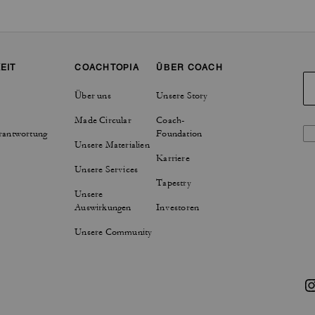
EIT
COACHTOPIA
ÜBER COACH
Über uns
Unsere Story
Made Circular
Coach-
rantwortung
Foundation
Unsere Materialien
Karriere
Unsere Services
Tapestry
Unsere
Auswirkungen
Investoren
Unsere Community