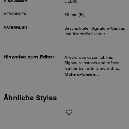
STILNUMMER
CEB88
MESSUNGEN
38 mm (B)
MATERIALIEN
Beschichteter Signature-Canvas
und feines Kalbsleder
Hinweise zum Editor
A wardrobe essential, this
Signature canvas and refined
leather belt is finished with a
roller buckle.
Mehr erfahren…
Ähnliche Styles