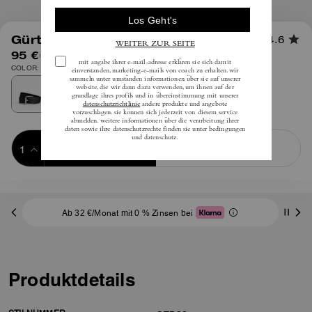
1
/
2
Gürtel Mit Rollschnalle, 38 Mm
4.6
95 €
inkl. MwSt.
COLOR: Schwarz Signature
Add to Bag
Buy Now
ADDING TO BAG
Ab 32 €/Monat mit 0 % Zinsen bei
Produktdetails