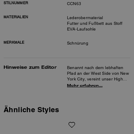
STILNUMMER
CCN63
MATERIALIEN
Lederobermaterial
Futter und Fußbett aus Stoff
EVA-Laufsohle
MERKMALE
Schnürung
Hinweise zum Editor
Benannt nach dem lebhaften
Pfad an der West Side von New
York City, vereint unser High
Line Sneaker anspruchsvolles
Mehr erfahren…
Design mit höchstem
Tragekomfort. Aus glattem
Leder gefertigt, besticht die
flache Silhouette durch eine
Ähnliche Styles
gepolsterte Innensohle und eine
leichte EVA-Außensohle.