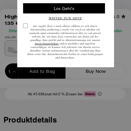
1
/
6
High Line Sneaker
5.0
135 €
inkl. MwSt.
Bitte prüfen Sie vor Ihrer Bestellung unseren Größenleitfaden
COLOR: Optisch Weiß
Add to Bag
Buy Now
ADDING TO BAG
Ab 45 €/Monat mit 0 % Zinsen bei
Produktdetails