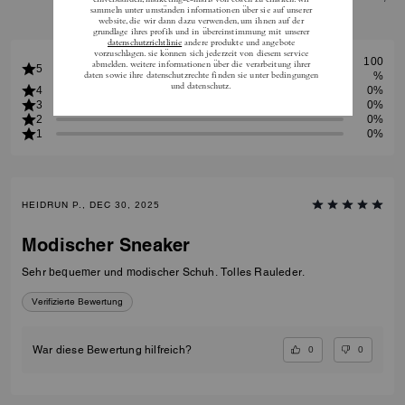
finden Sie
hier
.
100
5
%
4
0%
3
0%
2
0%
1
0%
HEIDRUN P., DEC 30, 2025
Modischer Sneaker
Sehr bequemer und modischer Schuh. Tolles Rauleder.
Verifizierte Bewertung
0
0
War diese Bewertung hilfreich?