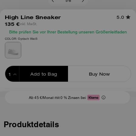
1
/
6
High Line Sneaker
5.0
135 €
inkl. MwSt.
Bitte prüfen Sie vor Ihrer Bestellung unseren Größenleitfaden
COLOR: Optisch Weiß
Add to Bag
Buy Now
ADDING TO BAG
Ab 45 €/Monat mit 0 % Zinsen bei
Produktdetails