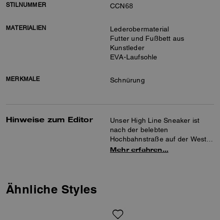
STILNUMMER
CCN68
MATERIALIEN
Lederobermaterial
Futter und Fußbett aus
Kunstleder
EVA-Laufsohle
MERKMALE
Schnürung
Hinweise zum Editor
Unser High Line Sneaker ist
nach der belebten
Hochbahnstraße auf der West
Side von New York benannt und
Mehr erfahren…
kombiniert elegante Looks mit
maximalem Komfort. Die Low-
Top-Silhouette ist aus glattem
Leder gefertigt und verfügt über
Ähnliche Styles
eine komfortable, gepolsterte
Einlegesohle und eine leichte
EVA-Laufsohle.