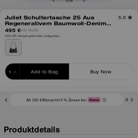
1
/
15
Juliet Schultertasche 25 Aus
5.0
Regenerativem Baumwoll-Denim
Mit Steppung
495 €
inkl. MwSt.
COLOR: Messing/Dunkles Indigoblau
Add to Bag
Buy Now
ADDING TO BAG
Ab 165 €/Monat mit 0 % Zinsen bei
Produktdetails