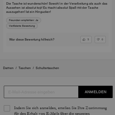
Die Tasche ist wunderschön! Sowohl in der Verarbeitung als auch das
Aussehen ist absolut top! Es macht absolut Spaß mit der Tasche
auszugehen! Ist ein Hingucker!
Freunden empfehlen:
Ja
Verifizierte Bewertung
5
0
War diese Bewertung hilfreich?
Damen
/
Taschen
/
Schultertaschen
ANMELDEN
Indem Sie sich anmelden, erteilen Sie Ihre Zustimmung
für den Erhalt von E-Mails über die neuesten