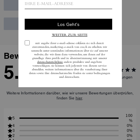
Bewertungen
5.0
2
Bewertungen
Weitere Informationen darüber, wie wir unsere Bewertungen überprüfen,
finden Sie
hier
.
100
5
%
4
0%
3
0%
2
0%