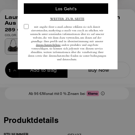
1
/
9
Laurel Schultertasche 22 Mit Fächern
Aus Loved Leather
289 €
inkl. MwSt.
COLOR: Silber/Braun Schwarz
Add to Bag
Buy Now
ADDING TO BAG
Ab 96 €/Monat mit 0 % Zinsen bei
Produktdetails
STILNUMMER