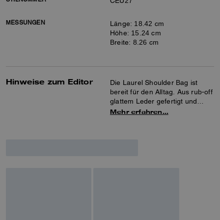
CEU27
MESSUNGEN
Länge: 18.42 cm
Höhe: 15.24 cm
Breite: 8.26 cm
Hinweise zum Editor
Die Laurel Shoulder Bag ist
bereit für den Alltag. Aus rub-off
glattem Leder gefertigt und
speziell behandelt für einen
Mehr erfahren…
charmant gebrauchten Look,
bietet diese Tasche Innen- und
Außentaschen mit
Reißverschluss, die Ihre
Essentials ordentlich verstauen.
Ein abnehmbarer Griff und ein
Riemen sorgen für wandelbare
Tragemöglichkeiten: Tragen Sie
sie lässig über der Schulter oder
als Crossbody.