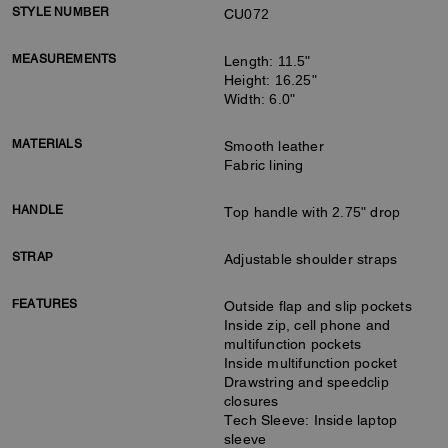
STYLE NUMBER
CU072
MEASUREMENTS
Length: 11.5"
Height: 16.25"
Width: 6.0"
MATERIALS
Smooth leather
Fabric lining
HANDLE
Top handle with 2.75" drop
STRAP
Adjustable shoulder straps
FEATURES
Outside flap and slip pockets
Inside zip, cell phone and
multifunction pockets
Inside multifunction pocket
Drawstring and speedclip
closures
Tech Sleeve: Inside laptop
sleeve