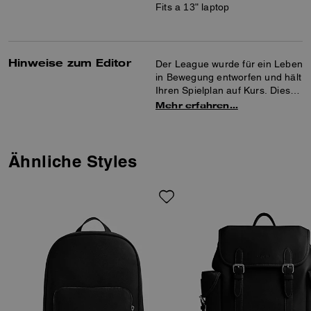
Fits a 13" laptop
Hinweise zum Editor
Der League wurde für ein Leben
in Bewegung entworfen und hält
Ihren Spielplan auf Kurs. Dieser
geräumige Rucksack aus edlem
Mehr erfahren…
Leder ist mit seiner gepolsterten
Rückenpartie und den
gepolsterten Riemen die richtige
Wahl für Komfort an jedem Tag.
Ähnliche Styles
Dieses sportliche Modell ist
innen und außen mit mehreren
Taschen sowie einem speziellen
Laptop-Fach und viel Platz für
Notizbücher, Wasserflaschen
und andere wichtige Dinge
ausgestattet. Ein
Außenreißverschluss gewährt
Zugriff auf das Hauptfach.