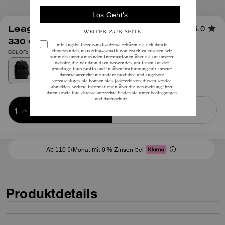
1
/
7
League Flap Backpack
5.0
330 €
inkl. MwSt.
550 €
COLOR: Schwarz
Add to Bag
Buy Now
ADDING TO BAG
Ab 110 €/Monat mit 0 % Zinsen bei
Produktdetails