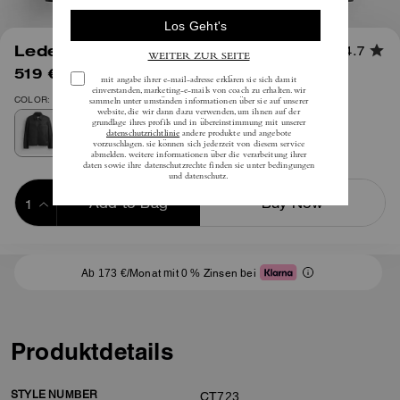
1
/
4
Lederjacke
4.7
519 €
(34%)
inkl. MwSt.
795 €
COLOR: Schwarz
Add to Bag
Buy Now
ADDING TO BAG
Ab 173 €/Monat mit 0 % Zinsen bei
Produktdetails
STYLE NUMBER
CT723