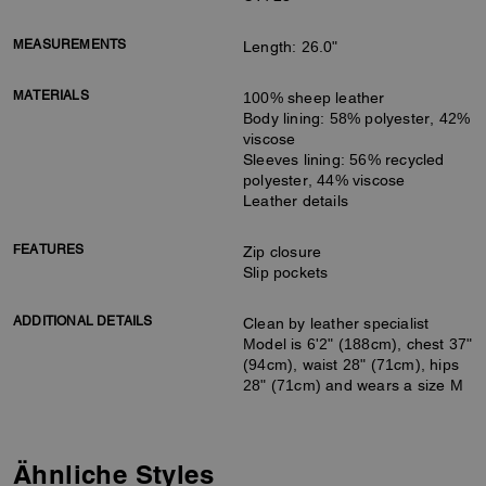
MEASUREMENTS
Length: 26.0"
MATERIALS
100% sheep leather
Body lining: 58% polyester, 42%
viscose
Sleeves lining: 56% recycled
polyester, 44% viscose
Leather details
FEATURES
Zip closure
Slip pockets
ADDITIONAL DETAILS
Clean by leather specialist
Model is 6'2" (188cm), chest 37"
(94cm), waist 28" (71cm), hips
28" (71cm) and wears a size M
Ähnliche Styles