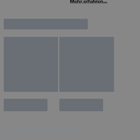
Yorks. Diese leichte
Mehr erfahren…
Arbeitstasche ist für den Alltag
gemacht. Das elegante Modell
mit Klappe bietet ein offenes
Innenfach, das Platz für einen
38 cm großen Laptop und mehr
bietet. Gefertigt aus
naturbelassenem Narbenleder
mit wunderschöner Textur und
weichem Griff, ist sie mit einem
verstellbaren Riemen
ausgestattet.