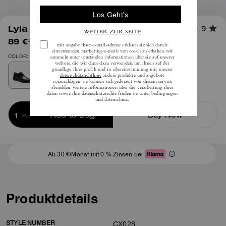
1
/
5
Lyla Plateau-Derby
4.9
89 €
(54%)
inkl. MwSt.
195 €
COLOR: Schwarz
Add to Bag
Buy Now
ADDING TO BAG
Ab 30 €/Monat mit 0 % Zinsen bei
Produktdetails
STYLE NUMBER
CX028