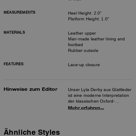
MEASUREMENTS
Heel Height: 2.0"
Platform Height: 1.0"
MATERIALS
Leather upper
Man-made leather lining and
footbed
Rubber outsole
FEATURES
Lace-up closure
Hinweise zum Editor
Unser Lyla Derby aus Glattleder
ist eine moderne Interpretation
der klassischen Oxford-
Silhouette. Er verfügt über eine
Mehr erfahren…
massive, von den 90er-Jahren
inspirierte Stollensohle, die für
etwas mehr Höhe und
hervorragenden Grip sorgt. Die
Ähnliche Styles
Schnür-Silhouette ist mit einem