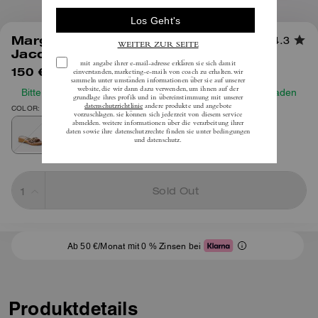
1
/
6
Margot Sandale Aus Signature-
4.3
Jacquard Mit Holzplateau
150 €
inkl. MwSt.
250 €
Bitte prüfen Sie vor Ihrer Bestellung unseren Größenleitfaden
COLOR: Eiche/Bonbonrosa
Sold Out
Ab 50 €/Monat mit 0 % Zinsen bei
Produktdetails